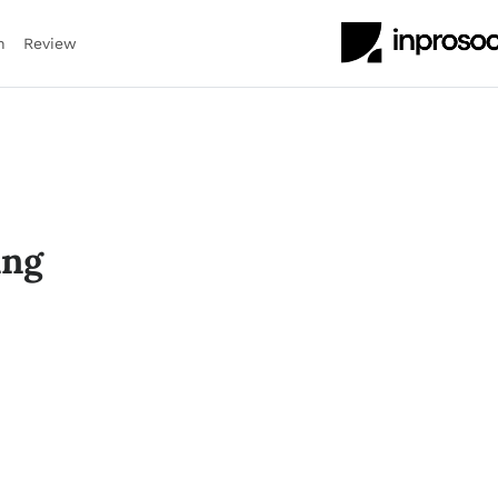
n
Review
ing