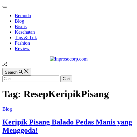
Skip
Off
to
Canvas
Beranda
content
Blog
Bisnis
Kesehatan
Tips & Trik
Fashion
Review
Inprosocorp.com
Random
Article
Search
Cari
untuk:
Tag:
ResepKeripikPisang
Categories
Blog
Keripik Pisang Balado Pedas Manis yang
Menggoda!