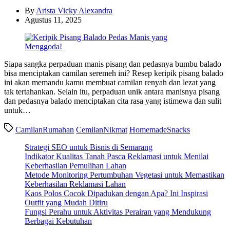
By
Arista Vicky Alexandra
Agustus 11, 2025
Siapa sangka perpaduan manis pisang dan pedasnya bumbu balado
bisa menciptakan camilan seremeh ini? Resep keripik pisang balado
ini akan memandu kamu membuat camilan renyah dan lezat yang
tak tertahankan. Selain itu, perpaduan unik antara manisnya pisang
dan pedasnya balado menciptakan cita rasa yang istimewa dan sulit
untuk…
CamilanRumahan
CemilanNikmat
HomemadeSnacks
Strategi SEO untuk Bisnis di Semarang
Indikator Kualitas Tanah Pasca Reklamasi untuk Menilai
Keberhasilan Pemulihan Lahan
Metode Monitoring Pertumbuhan Vegetasi untuk Memastikan
Keberhasilan Reklamasi Lahan
Kaos Polos Cocok Dipadukan dengan Apa? Ini Inspirasi
Outfit yang Mudah Ditiru
Fungsi Perahu untuk Aktivitas Perairan yang Mendukung
Berbagai Kebutuhan