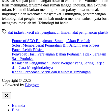
Masalah sampah jadi tantangan besar di era modern. Volume limbah
terus meningkat, terutama dari rumah tangga, industri, dan aktivitas
urban. Kalau di biarkan menumpuk, dampaknya bisa merusak
lingkungan dan kesehatan masyarakat. Untungnya, perkembangan
teknologi alat penghancur limbah modern memberi solusi nyata buat
mengatasi masalah ini. Teknologi ini hadir…
alat industri kecil
alat penghancur limbah
alat penghancur plastik
Future of SEO Bagaimana Strategi Akan Berubah
Solusi Mempercepat Pemisahan Biji Jagung agar Proses
Panen Lebih Efisien
Penyebab Hasil Perajangan Bahan Pertanian Tidak Seragam
Saat Produksi
Kesalahan Penggunaan Check Weigher yang Sering Terjadi
dan Cara Menghindarinya
Kenali Perbedaan Servis dan Kalibrasi Timbangan
Copyright © 2026
- Powered by
Blogbyte
.
Close
Off
Canvas
Beranda
Blog