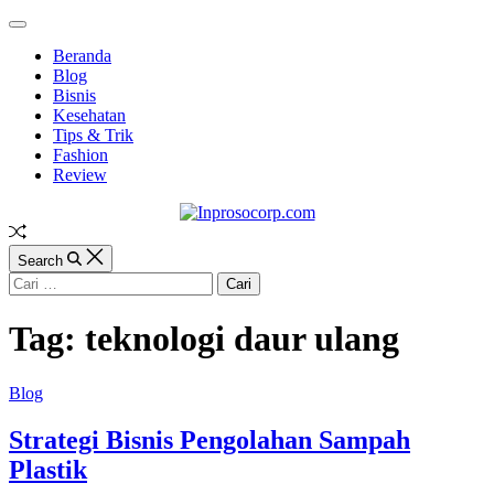
Skip
Off
to
Canvas
Beranda
content
Blog
Bisnis
Kesehatan
Tips & Trik
Fashion
Review
Inprosocorp.com
Random
Article
Search
Cari
untuk:
Tag:
teknologi daur ulang
Categories
Blog
Strategi Bisnis Pengolahan Sampah
Plastik