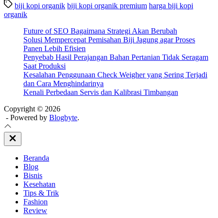
biji kopi organik
biji kopi organik premium
harga biji kopi
organik
Future of SEO Bagaimana Strategi Akan Berubah
Solusi Mempercepat Pemisahan Biji Jagung agar Proses
Panen Lebih Efisien
Penyebab Hasil Perajangan Bahan Pertanian Tidak Seragam
Saat Produksi
Kesalahan Penggunaan Check Weigher yang Sering Terjadi
dan Cara Menghindarinya
Kenali Perbedaan Servis dan Kalibrasi Timbangan
Copyright © 2026
- Powered by
Blogbyte
.
Close
Off
Canvas
Beranda
Blog
Bisnis
Kesehatan
Tips & Trik
Fashion
Review