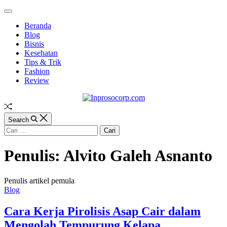
Skip
Off
to
Canvas
Beranda
content
Blog
Bisnis
Kesehatan
Tips & Trik
Fashion
Review
Inprosocorp.com
Random
Article
Search
Cari
untuk:
Penulis:
Alvito Galeh Asnanto
Penulis artikel pemula
Categories
Blog
Cara Kerja Pirolisis Asap Cair dalam
Mengolah Tempurung Kelapa