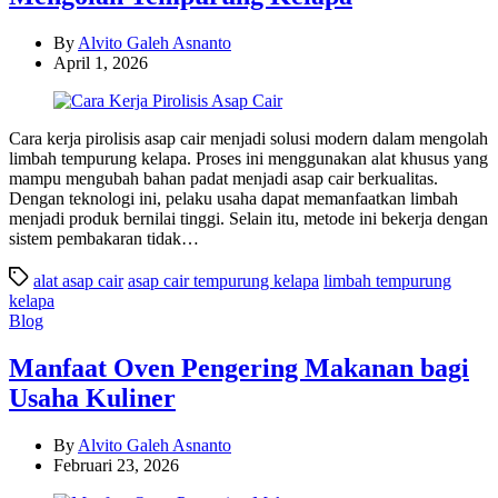
By
Alvito Galeh Asnanto
April 1, 2026
Cara kerja pirolisis asap cair menjadi solusi modern dalam mengolah
limbah tempurung kelapa. Proses ini menggunakan alat khusus yang
mampu mengubah bahan padat menjadi asap cair berkualitas.
Dengan teknologi ini, pelaku usaha dapat memanfaatkan limbah
menjadi produk bernilai tinggi. Selain itu, metode ini bekerja dengan
sistem pembakaran tidak…
alat asap cair
asap cair tempurung kelapa
limbah tempurung
kelapa
Categories
Blog
Manfaat Oven Pengering Makanan bagi
Usaha Kuliner
By
Alvito Galeh Asnanto
Februari 23, 2026