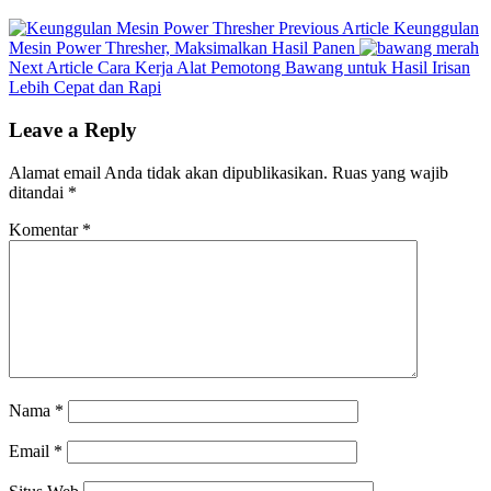
Previous
Previous Article
Keunggulan
Post:
Mesin Power Thresher, Maksimalkan Hasil Panen
Next
Next Article
Cara Kerja Alat Pemotong Bawang untuk Hasil Irisan
Post:
Lebih Cepat dan Rapi
Leave a Reply
Alamat email Anda tidak akan dipublikasikan.
Ruas yang wajib
ditandai
*
Komentar
*
Nama
*
Email
*