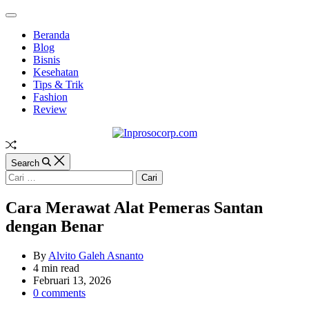
Skip
Off
to
Canvas
Beranda
content
Blog
Bisnis
Kesehatan
Tips & Trik
Fashion
Review
Inprosocorp.com
Random
Article
Search
Cari
untuk:
Cara Merawat Alat Pemeras Santan
dengan Benar
By
Alvito Galeh Asnanto
Estimated
4 min read
read
Februari 13, 2026
time
0 comments