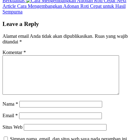
Post:
Berkualitas
Next
Next
Article
Cara Mengembangkan Adonan Roti Cepat untuk Hasil
Post:
Sempurna
Leave a Reply
Alamat email Anda tidak akan dipublikasikan.
Ruas yang wajib
ditandai
*
Komentar
*
Nama
*
Email
*
Situs Web
Simpan nama, email, dan situs web saya pada peramban ini