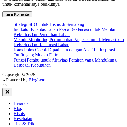
untuk komentar saya berikutnya.
Strategi SEO untuk Bisnis di Semarang
Indikator Kualitas Tanah Pasca Reklamasi untuk Menilai
Keberhasilan Pemulihan Lahan
Metode Monitoring Pertumbuhan Vegetasi untuk Memastikan
Keberhasilan Reklamasi Lahan
Kaos Polos Cocok Dipadukan dengan Apa? Ini Inspirasi
Outfit yang Mudah Ditiru
Fungsi Perahu untuk Aktivitas Perairan yang Mendukung
Berbagai Kebutuhan
Copyright © 2026
- Powered by
Blogbyte
.
Close
Off
Canvas
Beranda
Blog
Bisnis
Kesehatan
Tips & Trik