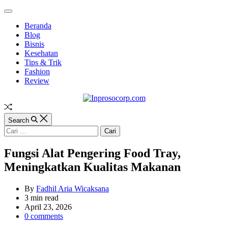
Skip
Off
to
Canvas
Beranda
content
Blog
Bisnis
Kesehatan
Tips & Trik
Fashion
Review
Inprosocorp.com
Random
Article
Search
Cari
untuk:
Fungsi Alat Pengering Food Tray,
Meningkatkan Kualitas Makanan
By
Fadhil Aria Wicaksana
Estimated
3 min read
read
April 23, 2026
time
0 comments