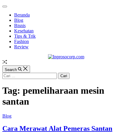
Skip
Off
to
Canvas
Beranda
content
Blog
Bisnis
Kesehatan
Tips & Trik
Fashion
Review
Inprosocorp.com
Random
Article
Search
Cari
untuk:
Tag:
pemeliharaan mesin
santan
Categories
Blog
Cara Merawat Alat Pemeras Santan